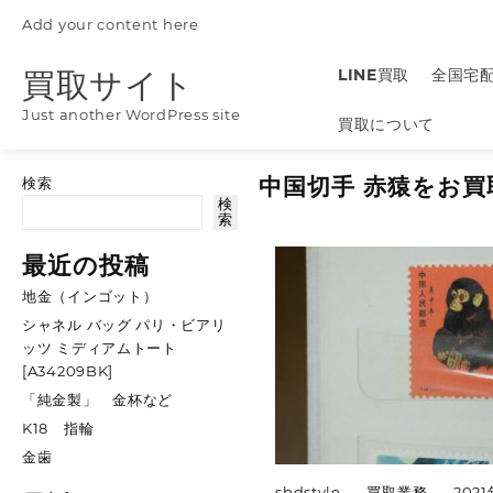
Skip
Add your content here
to
content
買取サイト
LINE買取
全国宅
Just another WordPress site
買取について
中国切手 赤猿をお買
検索
検
索
最近の投稿
地金（インゴット）
シャネル バッグ パリ・ビアリ
ッツ ミディアムトート
[A34209BK]
「純金製」 金杯など
K18 指輪
金歯
sbdstyle
買取業務
202