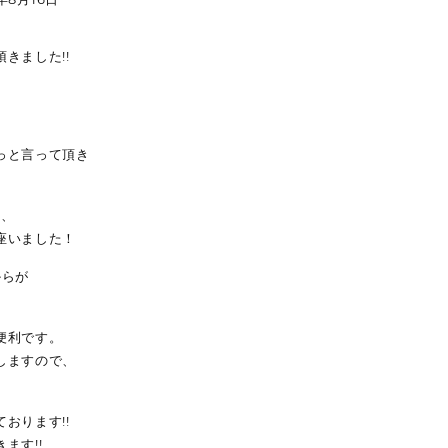
きました!!
っと言って頂き
と、
座いました！
からが
。
便利です。
しますので、
おります!!
ます!!