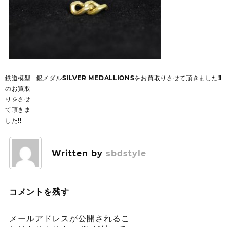
投
鉄道模型
銀メダルSILVER MEDALLIONSをお買取りさせて頂きました!!
稿
のお買取
ナ
りをさせ
ビ
て頂きま
ゲ
した!!
ー
シ
ョ
Written by
sbdstyle
ン
コメントを残す
メールアドレスが公開されるこ