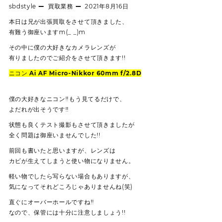
sbdstyle
買取業務
2021年8月16日
本日は兄が出張買取をさせて頂きました、
有難う御座いますm(_ _)m
その中に僕の大好きなカメラレンズが
有りましたのでご紹介をさせて頂きます!!
ニコン Ai AF Micro-Nikkor 60mm f/2.8D
僕の大好きなニコン!!もう見てるだけで、
よだれが出そうです!!
状態も良くテスト撮影もさせて頂きましたが
全く問題は御座いませんでした!!
前回も書いたと思いますが、レンズは
カビが生えてしまうと使い物になりません。
軽い物でしたら写らない場合もありますが、
気になってそれどころじゃありませんね(笑)
直ぐにオーバーホールですね!!
なので、保管には十分に注意しましょう!!