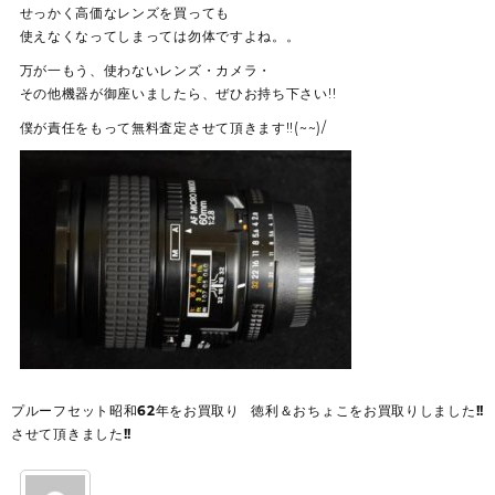
せっかく高価なレンズを買っても
使えなくなってしまっては勿体ですよね。。
万が一もう、使わないレンズ・カメラ・
その他機器が御座いましたら、ぜひお持ち下さい!!
僕が責任をもって無料査定させて頂きます!!(~~)/
投
プルーフセット昭和62年をお買取り
徳利＆おちょこをお買取りしました!!
稿
させて頂きました!!
ナ
ビ